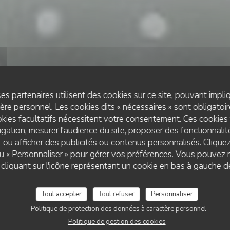
es partenaires utilisent des cookies sur ce site, pouvant impli
re personnel. Les cookies dits « nécessaires » sont obligatoire
kies facultatifs nécessitent votre consentement. Ces cookies 
gation, mesurer l'audience du site, proposer des fonctionnalité
 ou afficher des publicités ou contenus personnalisés. Clique
LUNCH
•
WELKENRAEDT
 ou « Personnaliser » pour gérer vos préférences. Vous pouvez 
CHEZ JOSÉPHINE
Chez Joséphine
liquant sur l'icône représentant un cookie en bas à gauche d
Tout accepter
Tout refuser
Personnaliser
RÉSERVER
Politique de protection des données à caractère personnel
Politique de gestion des cookies