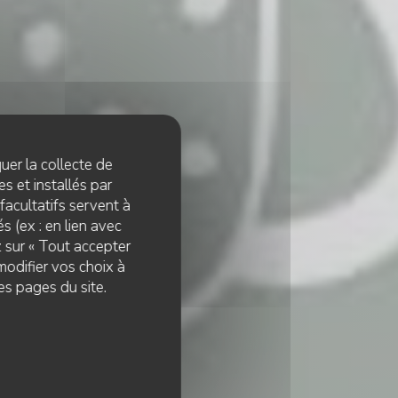
quer la collecte de
s et installés par
facultatifs servent à
s (ex : en lien avec
z sur « Tout accepter
modifier vos choix à
es pages du site.