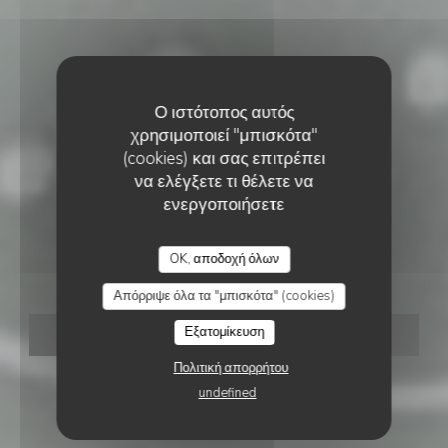
Ο ιστότοπος αυτός
χρησιμοποιεί "μπισκότα"
(cookies) και σας επιτρέπει
να ελέγξετε τι θέλετε να
ενεργοποιήσετε
BRUNCH
•
WELKENRAEDT
CHEZ JOSÉPHINE
OK, αποδοχή όλων
Chez Joséphine
Απόρριψε όλα τα "μπισκότα" (cookies)
Εξατομίκευση
ΚΆΝΤΕ ΚΡΆΤΗΣΗ ΤΡΑΠΕΖΙΟΎ
Πολιτική απορρήτου
undefined