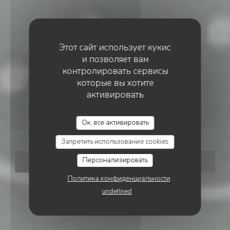
Этот сайт использует кукис
и позволяет вам
контролировать сервисы
которые вы хотите
активировать
•
WELKENRAEDT
CHEZ JOSÉPHINE
Ок, все активировать
Chez Joséphine
Запретить использование cookies
Персонализировать
ЗАБРОНИРОВАТЬ СТОЛИК
Политика конфиденциальности
undefined